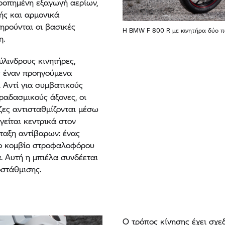
ρροπημένη εξαγωγή αερίων,
ής και αρμονικά
ηρούνται οι βασικές
Η BMW
F 800 R
με κινητήρα δύο 
η.
λινδρους κινητήρες,
ς έναν προηγούμενα
 Αντί για συμβατικούς
ραδασμικούς άξονες, οι
ζες αντισταθμίζονται μέσω
είται κεντρικά στον
ταξη αντίβαρων: ένας
το κομβίο στροφαλοφόρου
. Αυτή η μπιέλα συνδέεται
οστάθμισης.
Ο τρόπος κίνησης έχει σχε