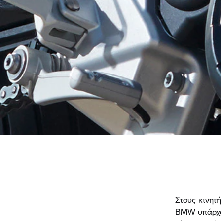
Στους κινητ
BMW υπάρχο