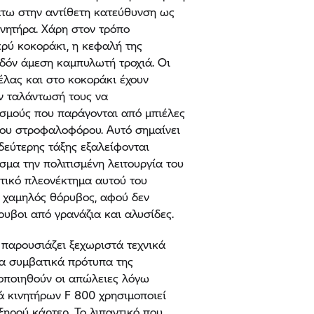
άτω στην αντίθετη κατεύθυνση ως
ινητήρα. Χάρη στον τρόπο
κρύ κοκοράκι, η κεφαλή της
εδόν άμεση καμπυλωτή τροχιά. Οι
έλας και στο κοκοράκι έχουν
ην ταλάντωσή τους να
ασμούς που παράγονται από μπιέλες
του στροφαλοφόρου. Αυτό σημαίνει
δεύτερης τάξης εξαλείφονται
μα την πολιτισμένη λειτουργία του
τικό πλεονέκτημα αυτού του
ο χαμηλός θόρυβος, αφού δεν
ρυβοι από γρανάζια και αλυσίδες.
παρουσιάζει ξεχωριστά τεχνικά
α συμβατικά πρότυπα της
τοποιηθούν οι απώλειες λόγω
ά κινητήρων F 800 χρησιμοποιεί
ξηρού κάρτερ. Το λιπαντικό που