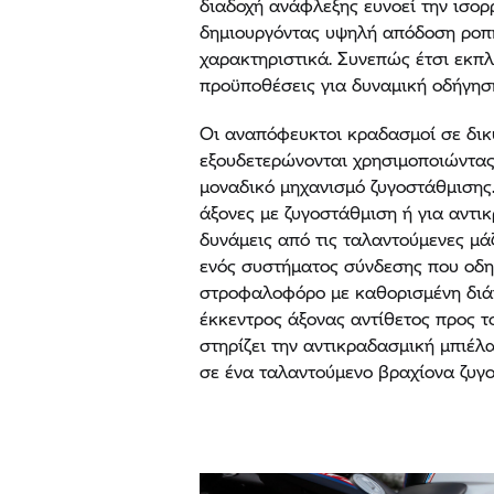
διαδοχή ανάφλεξης ευνοεί την ισο
δημιουργόντας υψηλή απόδοση ροπ
χαρακτηριστικά. Συνεπώς έτσι εκπλ
προϋποθέσεις για δυναμική οδήγησ
Οι αναπόφευκτοι κραδασμοί σε δικύ
εξουδετερώνονται χρησιμοποιώντα
μοναδικό μηχανισμό ζυγοστάθμισης.
άξονες με ζυγοστάθμιση ή για αντικ
δυνάμεις από τις ταλαντούμενες μά
ενός συστήματος σύνδεσης που οδηγ
στροφαλοφόρο με καθορισμένη διά
έκκεντρος άξονας αντίθετος προς 
στηρίζει την αντικραδασμική μπιέλα
σε ένα ταλαντούμενο βραχίονα ζυγ