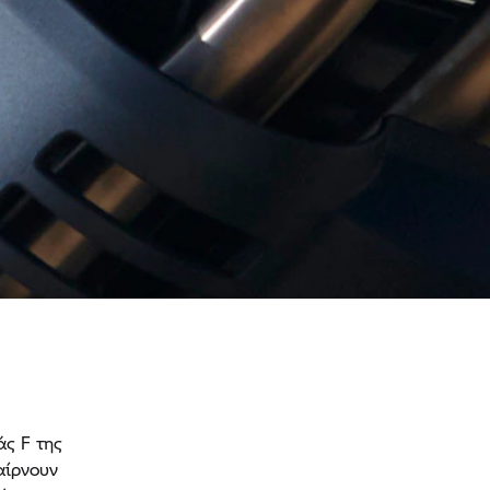
άς F της
αίρνουν