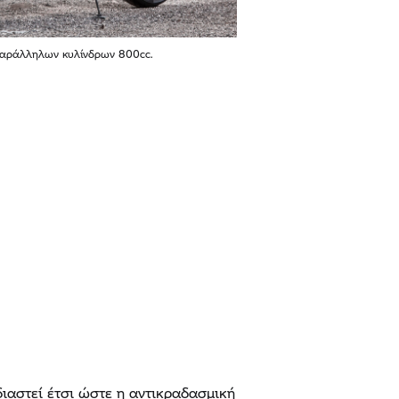
παράλληλων κυλίνδρων 800cc.
διαστεί έτσι ώστε η αντικραδασμική