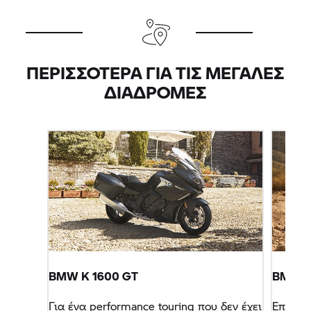
ΠΕΡΙΣΣΌΤΕΡΑ ΓΙΑ ΤΙΣ ΜΕΓΆΛΕΣ
ΔΙΑΔΡΟΜΈΣ
BMW
K 1600 GT
BMW R 
Για ένα performance touring που δεν έχει
Επάνω 