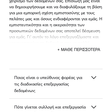
χειρισμό των δεδομένων σας. Επιδίωξή μας είναι
να δημιουργήσουμε και να διαφυλάξουμε τη βάση
για μια εμπορική σχέση εμπιστοσύνης με τους
πελάτες μας και όσους ενδιαφέρονται για εμάς. Η
εμπιστευτικότητα και η ακεραιότητα των
προσωπικών δεδομένων σας αποτελεί δέσμευση
για εμάς. Γι' αυτόν το λόγο επεξεργαζόμαστε και
χρησιμοποιούμε τα δεδομένα σας με πολλή
προσοχή, για τον εκάστοτε συγκεκριμένο σκοπό
+ ΜΑΘΕ ΠΕΡΙΣΣΟΤΕΡΑ
και σύμφωνα με τη συναίνεσή σας βάσει των
νομικών κανονισμών για την προστασία των
δεδομένων.
Ποιος είναι ο υπεύθυνος φορέας για
Στις παρούσες υποδείξεις προστασίας δεδομένων
περιγράφεται στις επόμενες ενότητες ο τρόπος με
τις διαδικασίες επεξεργασίας
τον οποίο εμείς, η εταιρεία μοτοσικλετών
δεδομένων;
Έμπορος BMW Motorrad συλλέγουμε,
επεξεργαζόμαστε και χρησιμοποιούμε προσωπικά
Πότε γίνεται συλλογή και επεξεργασία
δεδομένα ως συνεργάτης της BMW.