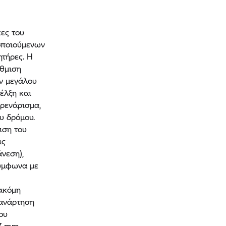
ες του
οποιούμενων
τήρες. Η
ύθμιση
ν μεγάλου
έλξη και
ρενάρισμα,
υ δρόμου.
ιση του
ις
άνεση),
σύμφωνα με
 ακόμη
 ανάρτηση
ου
17 mm.