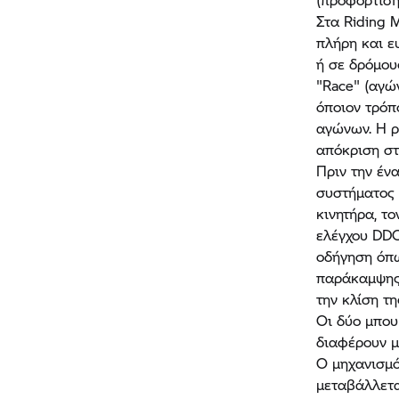
Στα Riding M
πλήρη και ε
ή σε δρόμου
"Race" (αγών
όποιον τρόπ
αγώνων. Η ρ
απόκριση στ
Πριν την ένα
συστήματος 
κινητήρα, τ
ελέγχου DDC
οδήγηση όπω
παράκαμψης.
την κλίση τ
Οι δύο μπου
διαφέρουν μ
Ο μηχανισμό
μεταβάλλετα