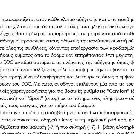
προσαρμόζεται στον κάθε ελιγμό οδήγησης και στις συνθήκ
ς σε χιλιοστά του δευτερολέπτου μέσω ηλεκτρονικά ενεργ
έγχου, βασισμένη σε παραμέτρους που μετρώνται από αισθη
ράδειγμα, προσφέρει στους οδηγούς την καλύτερη δυνατή ρ
ε όλες τις συνθήκες, κάνοντας επεξεργασία των κραδασμώ
μήκους κύματος από το δρόμο και επιτρέποντας έτσι μέγιστη 
ο DDC αντιδρά αυτόματα σε ενέργειες της οδήγησης όπως φ
ή στροφή εξασφαλίζοντας τέλεια επαφή με την επιφάνεια το
χει προηγμένη πληροφόρηση και λειτουργίες όπως η εμφάν
σεων του DDC. Με αυτό, οι οδηγοί επιλέγουν μία από τις τρε
ικές χαρτογραφήσεις για τις βασικές ρυθμίσεις "Comfort" (
ανονική) και "Sport" (σπορ) με το πάτημα ενός πλήκτρου – 
κές τους ανάγκες για το τμήμα του δρόμου.
θμίσεων επιτρέπει η απόσβεση να μπορεί να προσαρμοστεί
 στις ανάγκες του οδηγού. Όπως με τη μηχανική ρύθμιση, η
θμίζεται πιο μαλακή (-7) ή πιο σκληρή (+7). Η βάση ελατηρί
 ελατηρίου) ρυθμίζεται χειροκίνητα ως συνήθως με κλειδί 