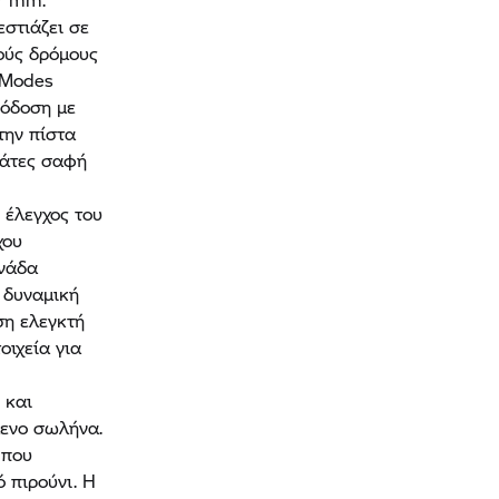
εστιάζει σε
ούς δρόμους
 Modes
πόδοση με
την πίστα
βάτες σαφή
ι έλεγχος του
χου
ονάδα
 δυναμική
ση ελεγκτή
οιχεία για
 και
μενο σωλήνα.
 που
 πιρούνι. Η