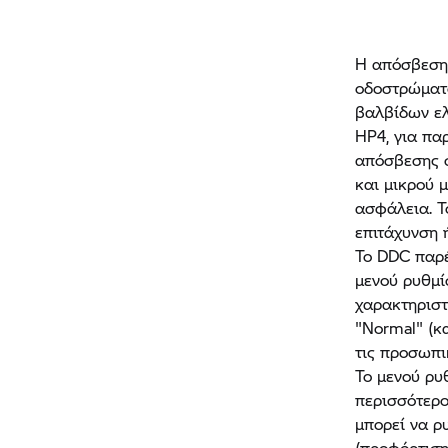
Η απόσβεση 
οδοστρώματο
βαλβίδων ελ
HP4, για πα
απόσβεσης σ
και μικρού 
ασφάλεια. Τ
επιτάχυνση 
Το DDC παρέ
μενού ρυθμί
χαρακτηριστ
"Normal" (κ
τις προσωπι
Το μενού ρυ
περισσότερο
μπορεί να ρυ
(προφόρτιση