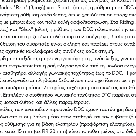
odes "Rain" (βροχή) και "Sport" (σπορ), η ρύθμιση του DDC 
υχάριστη ρύθμιση απόσβεσης, όπως χρειάζεται σε επαρχιακ
ς με μέτρια έως και πολύ καλή ασφαλτόστρωση. Στα Riding
ας) και "Slick" (σλικ), η ρύθμιση του DDC τελειοποιεί την α
ο και υποστηρίζει ένα πολύ σπορ στιλ οδήγησης, ιδιαίτερα σ
ύθμιση του αμορτισέρ είναι σκληρή και παρέχει στους ανα
ις σχετικές κυκλοφοριακές συνθήκες κάθε στιγμή.
ρξη του ταξιδιού, ή την ενεργοποίηση της ανάφλεξης, γίνετα
και ενεργοποιείται η ροή πληροφοριών από τη μονάδα ελέγ
ον αισθητήρα αλλαγής γωνιακής ταχύτητας έως το DDC. Η μ
 επεξεργάζεται πληθώρα δεδομένων που σχετίζονται με την
ς διαδρομή πίσω ελατηρίου, ταχύτητα μοτοσικλέτας και θέ
 Επιπλέον ο αισθητήρα γωνιακής ταχύτητας DTC παρέχει στ
ης μοτοσικλέτας και άλλες παραμέτρους.
κάλες των ανάποδων πιρουνιών DDC έχουν ταυτόσημη δομή
όνο στο τι συμβαίνει μέσα στον σταθερό και τον εμβαπτιζό
ς ρύθμισης για τη βάση ελατηρίου (προφόρτιση ελατηρίου),
ι κατά 15 mm (σε RR 20 mm) είναι τοποθετημένος στο δεξιό