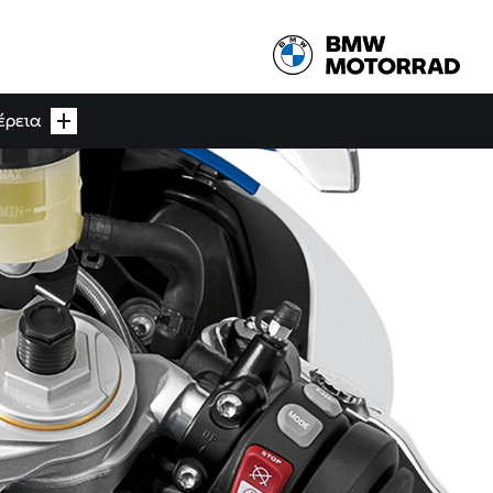
έρεια