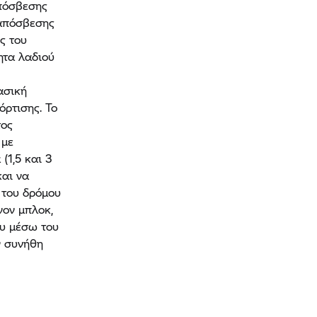
απόσβεσης
ο απόσβεσης
ς του
ητα λαδιού
ασική
όρτισης. Το
τος
 με
1,5 και 3
και να
 του δρόμου
νον μπλοκ,
ου μέσω του
ν συνήθη