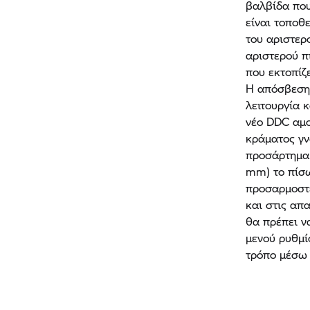
βαλβίδα που
είναι τοποθε
του αριστερ
αριστερού π
που εκτοπίζ
Η απόσβεση 
λειτουργία 
νέο DDC αμο
κράματος γν
προσάρτημα 
mm) το πίσω
προσαρμοστε
και στις απ
θα πρέπει ν
μενού ρυθμί
τρόπο μέσω 