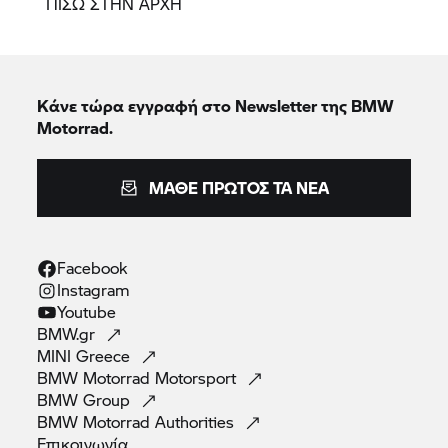
ΠΙΣΩ ΣΤΗΝ ΑΡΧΗ
Κάνε τώρα εγγραφή στο Newsletter της BMW
Motorrad.
ΜΆΘΕ ΠΡΏΤΟΣ ΤΑ ΝΈΑ
Facebook
Instagram
Youtube
BMW.gr
MINI
Greece
BMW Motorrad
Motorsport
BMW
Group
BMW Motorrad
Authorities
Επικοινωνία