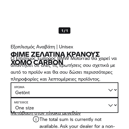
1 / 1
Εξοπλισμός Αναβάτη | Unisex
ΦΙΜΈ ΖΕΛΑΤΊΝΑ ΚΡΆΝΟΥΣ
Ο Επίσημος Έμπορος BMW Motorrad θα χαρεί να
XOMO CARBON
απαντήσει σε όλες τις ερωτήσεις σου σχετικά με
αυτό το προϊόν και θα σου δώσει περισσότερες
πληροφορίες και λεπτομέρειες προϊόντος.
ΧΡΏΜΑ
ΜΈΓΕΘΟΣ
Μετάβαση στον πίνακα μεγεθών
The total sum is currently not
available. Ask your dealer for a non-