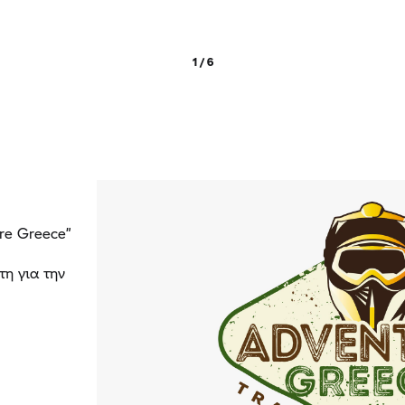
1 / 6
re Greece”
τη για την