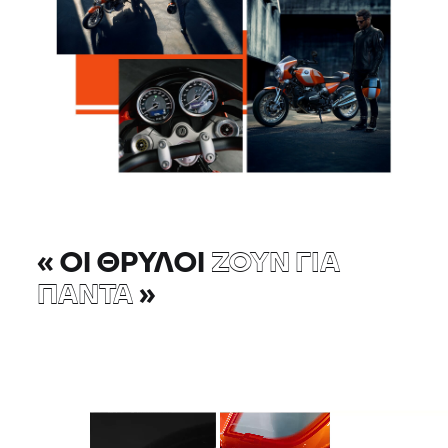
«
ΟΙ ΘΡΎΛΟΙ
ΖΟΥΝ ΓΙΑ
ΠΆΝΤΑ
»