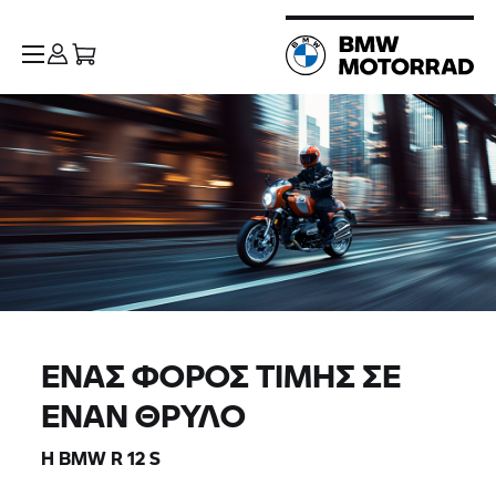
ΈΝΑΣ ΦΌΡΟΣ ΤΙΜΉΣ ΣΕ
ΈΝΑΝ ΘΡΎΛΟ
Η BMW R 12 S