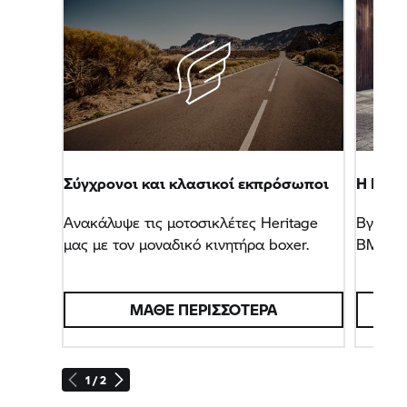
Σύγχρονοι και κλασικοί εκπρόσωποι
Η BMW 
Ανακάλυψε τις μοτοσικλέτες Heritage
Βγες δυ
μας με τον μοναδικό κινητήρα boxer.
BMW R 1
ΜΆΘΕ ΠΕΡΙΣΣΌΤΕΡΑ
1 / 2