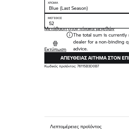
ΧΡΏΜΑ
ΜΈΓΕΘΟΣ
Μετάβαση στον πίνακα μεγεθών
The total sum is currently 
dealer for a non-binding 
advice.
Εκτύπωση
ΑΠΕΥΘΕΊΑΣ ΑΊΤΗΜΑ ΣΤΟΝ Ε
Κωδικός προϊόντος:
76115B3D0B7
Λεπτομέρειες προϊόντος