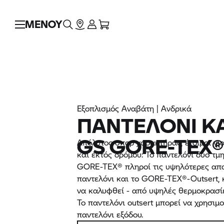
ΜΕΝΟΥ
Εξοπλισμός Αναβάτη | Ανδρικά
ΠΑΝΤΕΛΌΝΙ 
GS GORE-TEX
Απόλυτος σπορ χαρακτήρας, έτοιμοι γι
και εκτός δρόμου: Το παντελόνι δύο τ
GORE-TEX® πληροί τις υψηλότερες απα
παντελόνι και το GORE-TEX®-Outsert,
να καλυφθεί - από υψηλές θερμοκρασίε
Το παντελόνι outsert μπορεί να χρησιμ
παντελόνι εξόδου.