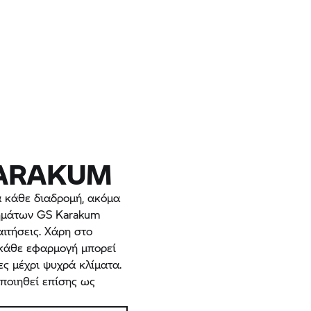
KARAKUM
®
α κάθε διαδρομή, ακόμα
μημάτων GS Karakum
ιτήσεις. Χάρη στο
 κάθε εφαρμογή μπορεί
ς μέχρι ψυχρά κλίματα.
οποιηθεί επίσης ως