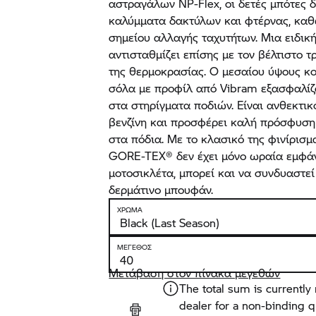
αστραγάλων NP-Flex, οι δετές μπότες 
καλύμματα δακτύλων και φτέρνας, καθ
σημείου αλλαγής ταχυτήτων. Μια ειδικ
αντισταθμίζει επίσης με τον βέλτιστο τ
της θερμοκρασίας. Ο μεσαίου ύψους κο
σόλα με προφίλ από Vibram εξασφαλίζ
στα στηρίγματα ποδιών. Είναι ανθεκτικ
βενζίνη και προσφέρει καλή πρόσφυση
στα πόδια. Με το κλασικό της φινίρισμ
GORE-TEX® δεν έχει μόνο ωραία εμφά
μοτοσικλέτα, μπορεί και να συνδυαστεί 
δερμάτινο μπουφάν.
ΧΡΏΜΑ
ΜΈΓΕΘΟΣ
Μετάβαση στον πίνακα μεγεθών
The total sum is currently 
dealer for a non-binding 