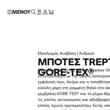
ΜΕΝΟΥ
Εξοπλισμός Αναβάτη | Ανδρικά
ΜΠΌΤΕΣ TRE
GORE-TEX®
Οι ανθεκτικές δετές μπότες Treptow 
εντυπωσιάζουν με την υψηλή λειτουργι
εμφάνισή τους. Ακόμα και η τοποθέτησή
εύκολη χάρη στη ραμμένη θηλιά στο άκ
μεμβράνη GORE-TEX® και το μίγμα δέ
τις μπότες αντιανεμικές και αδιάβροχε
επίσης πρώτη προτεραιότητα. Εκτός απ