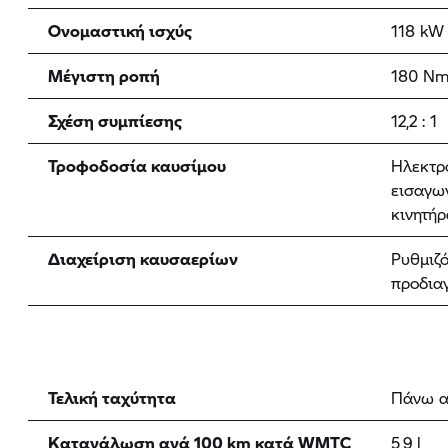
Ονομαστική ισχύς
118 kW 
Μέγιστη ροπή
180 Nm 
Σχέση συμπίεσης
12,2 : 1
Τροφοδοσία καυσίμου
Ηλεκτρ
εισαγω
κινητήρ
Διαχείριση καυσαερίων
Ρυθμιζό
προδια
Τελική ταχύτητα
Πάνω α
Κατανάλωση ανά 100 km κατά WMTC
5,9 l