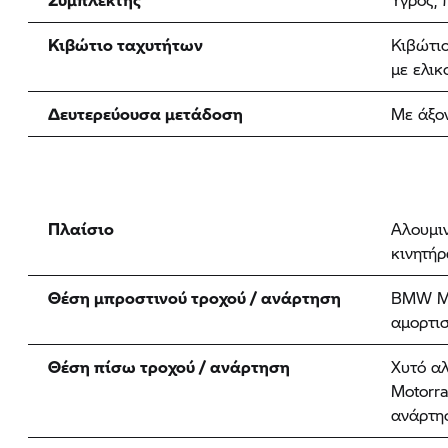
Κιβώτιο ταχυτήτων
Κιβώτι
με ελικ
Δευτερεύουσα μετάδοση
Με άξο
Πλαίσιο
Αλουμιν
κινητήρ
Θέση μπροστινού τροχού / ανάρτηση
BMW Mo
αμορτι
Θέση πίσω τροχού / ανάρτηση
Χυτό α
Motorra
ανάρτη