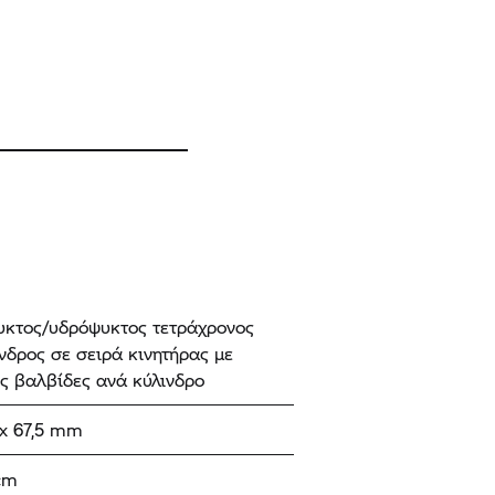
υκτος/υδρόψυκτος τετράχρονος
νδρος σε σειρά κινητήρας με
ς βαλβίδες ανά κύλινδρο
x 67,5 mm
cm