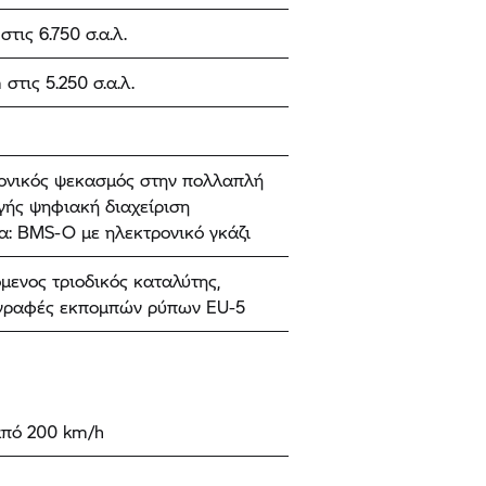
στις 6.750 σ.α.λ.
στις 5.250 σ.α.λ.
ονικός ψεκασμός στην πολλαπλή
γής ψηφιακή διαχείριση
α: BMS-O με ηλεκτρονικό γκάζι
μενος τριοδικός καταλύτης,
γραφές εκπομπών ρύπων EU-5
πό 200 km/h