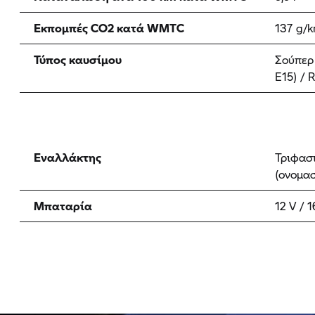
Εκπομπές CO2 κατά WMTC
137 g/
Τύπος καυσίμου
Σούπερ 
E15) / 
Εναλλάκτης
Τριφασ
(ονομασ
Μπαταρία
12 V / 