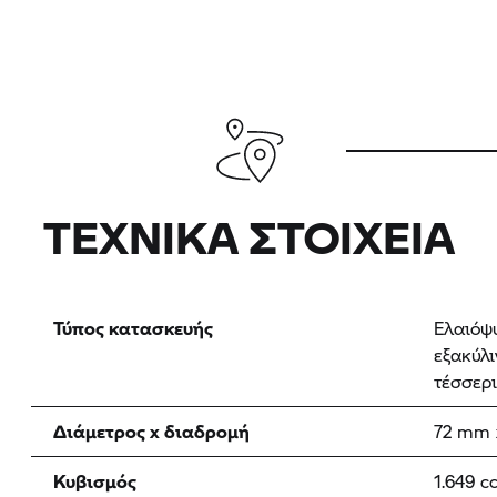
ΤΕΧΝΙΚΆ ΣΤΟΙΧΕΊΑ
Τύπος κατασκευής
Ελαιόψ
εξακύλι
τέσσερι
Διάμετρος x διαδρομή
72 mm 
Κυβισμός
1.649 c