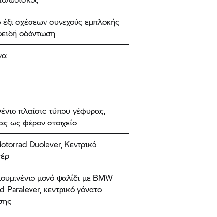
ο έξι σχέσεων συνεχούς εμπλοκής
οειδή οδόντωση
να
ένιο πλαίσιο τύπου γέφυρας,
ας ως φέρον στοιχείο
torrad Duolever, Κεντρικό
σέρ
λουμινένιο μονό ψαλίδι με BMW
d Paralever, κεντρικό γόνατο
σης