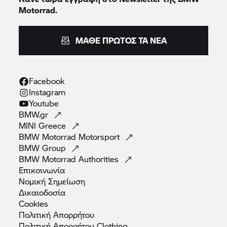
Motorrad.
ΜΆΘΕ ΠΡΏΤΟΣ ΤΑ ΝΈΑ
Facebook
Instagram
Youtube
BMW.gr
MINI
Greece
BMW Motorrad
Motorsport
BMW
Group
BMW Motorrad
Authorities
Επικοινωνία
Νομική
Σημείωση
Δικαιοδοσία
Cookies
Πολιτική
Απορρήτου
Πολιτική Απορρήτου
Clothing