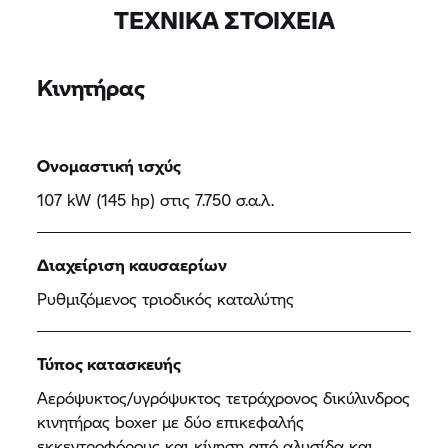
ΤΕΧΝΙΚΆ ΣΤΟΙΧΕΊΑ
Κινητήρας
Ονομαστική ισχύς
107 kW (145 hp) στις 7.750 σ.α.λ.
Διαχείριση καυσαερίων
Ρυθμιζόμενος τριοδικός καταλύτης
Τύπος κατασκευής
Αερόψυκτος/υγρόψυκτος τετράχρονος δικύλινδρος
κινητήρας boxer με δύο επικεφαλής
εκκεντροφόρους και κίνηση από αλυσίδα και