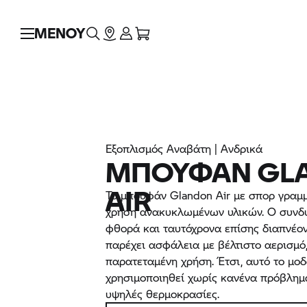
ΜΕΝΟΥ
Εξοπλισμός Αναβάτη | Ανδρικά
ΜΠΟΥΦΆΝ GL
AIR
Το μπουφάν Glandon Air με σπορ γραμμ
χρήση ανακυκλωμένων υλικών. Ο συνδ
φθορά και ταυτόχρονα επίσης διαπνέ
παρέχει ασφάλεια με βέλτιστο αερισμό
παρατεταμένη χρήση. Έτσι, αυτό το μο
χρησιμοποιηθεί χωρίς κανένα πρόβλημα
υψηλές θερμοκρασίες.