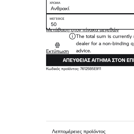
ΧΡΏΜΑ
ΜΈΓΕΘΟΣ
Μετάβαση στον πίνακα μεγεθών
The total sum is currently 
dealer for a non-binding 
advice.
Εκτύπωση
ΑΠΕΥΘΕΊΑΣ ΑΊΤΗΜΑ ΣΤΟΝ Ε
Κωδικός προϊόντος:
76125B5E911
Λεπτομέρειες προϊόντος