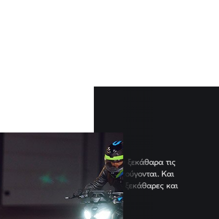
Ορατή δύναμη
Οι μοτοσικλέτες μας δείχνουν ξεκάθαρα τ
επιδόσεις τους. Θέλουν να ακούγονται. Κ
θέλουν να φαίνονται: γυμνές, ξεκάθαρες 
μυώδεις.