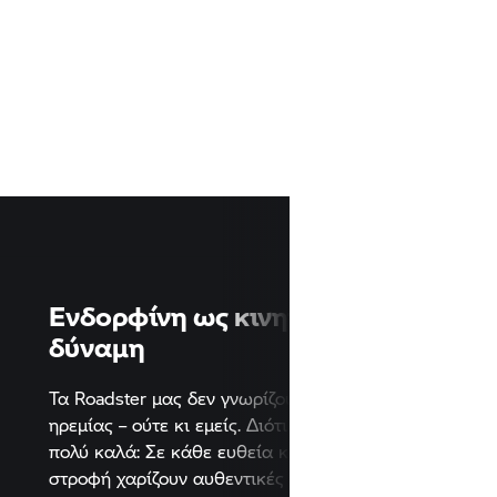
Ενδορφίνη ως κινητήρια
δύναμη
ις
αι
Τα Roadster μας δεν γνωρίζουν από παλ
και
ηρεμίας – ούτε κι εμείς. Διότι το γνωρίζο
πολύ καλά: Σε κάθε ευθεία και σε κάθε
στροφή χαρίζουν αυθεντικές στιγμές