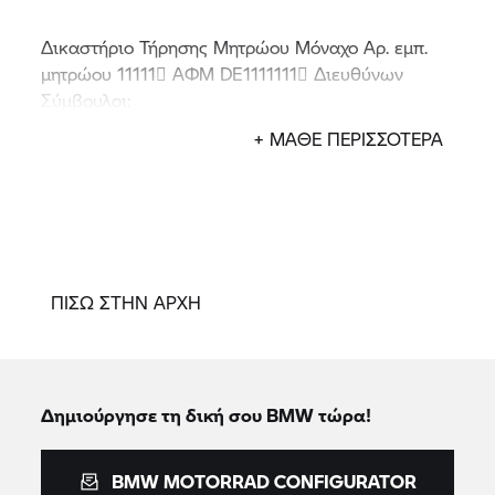
Δικαστήριο Τήρησης Μητρώου Μόναχο Αρ. εμπ.
μητρώου 11111 ΑΦΜ DE1111111 Διευθύνων
Σύμβουλοι:
John Doe και Jane Doe Επικοινωνία:
+ ΜΑΘΕ ΠΕΡΙΣΣΟΤΕΡΑ
bmwhaendler@bmw.de
ΠΙΣΩ ΣΤΗΝ ΑΡΧΗ
Δημιούργησε τη δική σου BMW τώρα!
BMW MOTORRAD CONFIGURATOR